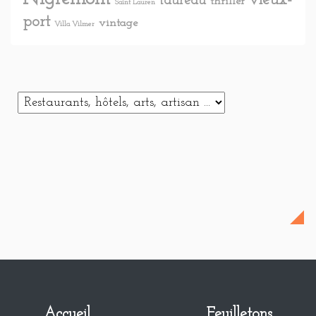
vieux-
taureau
thriller
Saint Lauren
port
vintage
Villa Vilmer
Accueil
Feuilletons