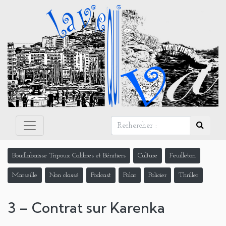
Panneau de gestion des cookies
Bouillabaisse Tripoux Calibres et Bénitiers
Culture
Feuilleton
Marseille
Non classé
Podcast
Polar
Policier
Thriller
3 – Contrat sur Karenka