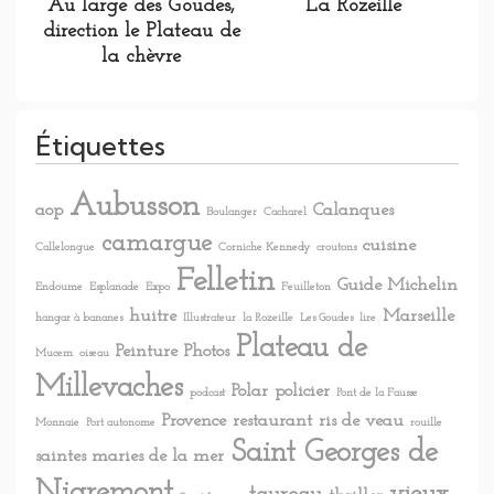
Au large des Goudes,
La Rozeille
direction le Plateau de
la chèvre
Étiquettes
Aubusson
aop
Calanques
Boulanger
Cacharel
camargue
cuisine
Callelongue
Corniche Kennedy
croutons
Felletin
Guide Michelin
Endoume
Esplanade
Expo
Feuilleton
huitre
Marseille
hangar à bananes
Illustrateur
la Rozeille
Les Goudes
lire
Plateau de
Peinture
Photos
Mucem
oiseau
Millevaches
Polar
policier
podcast
Pont de la Fausse
Provence
restaurant
ris de veau
Monnaie
Port autonome
rouille
Saint Georges de
saintes maries de la mer
Nigremont