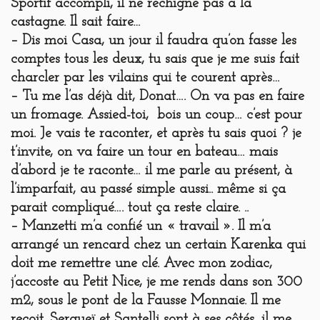
Sportif accompli, il ne rechigne pas à la
castagne. Il sait faire…
– Dis moi Casa, un jour il faudra qu’on fasse les
comptes tous les deux, tu sais que je me suis fait
charcler par les vilains qui te courent après…
– Tu me l’as déjà dit, Donat…. On va pas en faire
un fromage. Assied-toi, bois un coup… c’est pour
moi. Je vais te raconter, et après tu sais quoi ? je
t’invite, on va faire un tour en bateau… mais
d’abord je te raconte… il me parle au présent, à
l’imparfait, au passé simple aussi.. même si ça
parait compliqué…. tout ça reste claire. ..
– Manzetti m’a confié un « travail ». Il m’a
arrangé un rencard chez un certain Karenka qui
doit me remettre une clé. Avec mon zodiac,
j’accoste au Petit Nice, je me rends dans son 300
m2, sous le pont de la Fausse Monnaie. Il me
reçoit. Sergueï et Santelli sont à ses côtés, il me