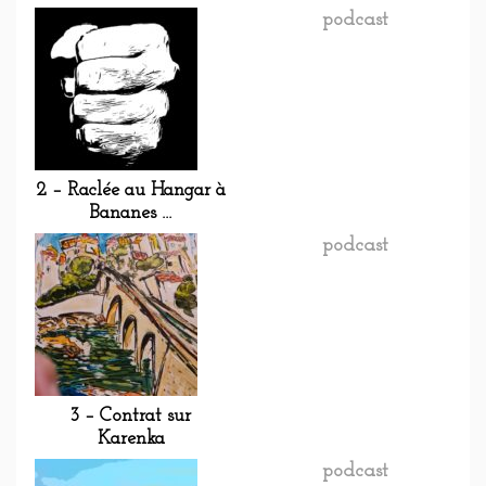
podcast
2 – Raclée au Hangar à
Bananes …
podcast
3 – Contrat sur
Karenka
podcast