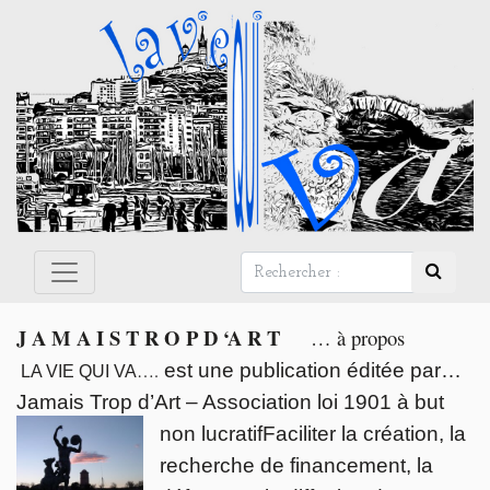
Panneau de gestion des cookies
J A M A I S T R O P D ‘A R T
… à propos
….
est une publication éditée par…
LA VIE QUI VA
Jamais Trop d’Art – Association loi 1901 à but
non lucratif
Faciliter la création, la
recherche de financement, la