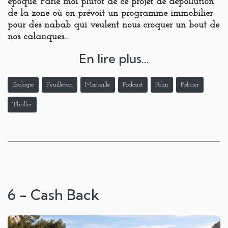
époque. Parle moï plutôt de ce projet de dépollution
de la zone où on prévoit un programme immobilier
pour des nabab qui veulent nous croquer un bout de
nos calanques...
En lire plus...
Ecologie
Feuilleton
Marseille
Podcast
Polar
Policier
Thriller
6 - Cash Back