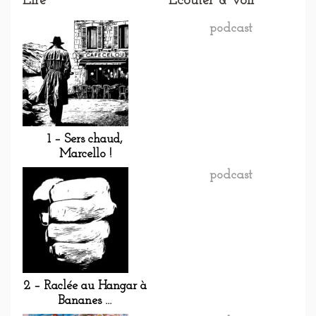
Lire
Écouter & voir
podcast
1 – Sers chaud,
Marcello !
podcast
2 – Raclée au Hangar à
Bananes …