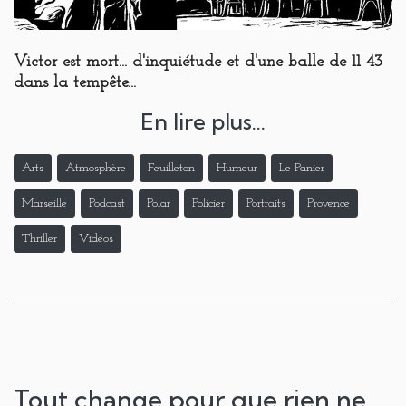
Victor est mort... d'inquiétude et d'une balle de 11 43
dans la tempête...
En lire plus...
Arts
Atmosphère
Feuilleton
Humeur
Le Panier
Marseille
Podcast
Polar
Policier
Portraits
Provence
Thriller
Vidéos
Tout change pour que rien ne