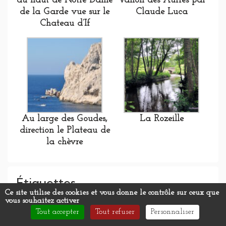
du haut de Notre Dame
Vallon des Auffes par
de la Garde vue sur le
Claude Luca
Chateau d’If
Au large des Goudes,
La Rozeille
direction le Plateau de
la chèvre
Étiquettes
Ce site utilise des cookies et vous donne le contrôle sur ceux que
vous souhaitez activer
Aubusson
Tout accepter
Tout refuser
Personnaliser
aop
Calanques
Boulanger
Cacharel