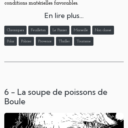
conditions matérielles favorables.
En lire plus...
Chroniques
Feuilleton
Le Panier
Marseille
Non classé
Polar
Policier
Provence
Thriller
Tourisme
6 - La soupe de poissons de
Boule