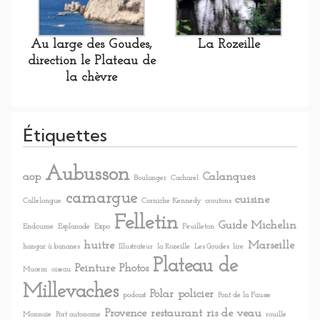
Au large des Goudes,
La Rozeille
direction le Plateau de
la chèvre
Étiquettes
Aubusson
aop
Calanques
Boulanger
Cacharel
camargue
cuisine
Callelongue
Corniche Kennedy
croutons
Felletin
Guide Michelin
Endoume
Esplanade
Expo
Feuilleton
huitre
Marseille
hangar à bananes
Illustrateur
la Rozeille
Les Goudes
lire
Plateau de
Peinture
Photos
Mucem
oiseau
Millevaches
Polar
policier
podcast
Pont de la Fausse
Provence
restaurant
ris de veau
Monnaie
Port autonome
rouille