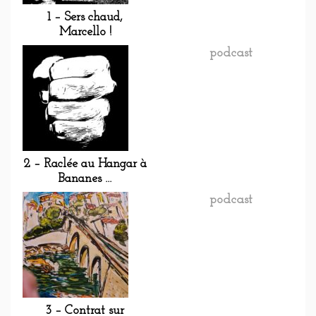
1 – Sers chaud,
Marcello !
podcast
2 – Raclée au Hangar à
Bananes …
podcast
3 – Contrat sur