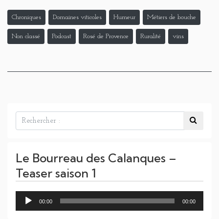
Chroniques
Domaines viticoles
Humeur
Métiers de bouche
Non classé
Podcast
Rosé de Provence
Ruralité
vins
Le Bourreau des Calanques –
Teaser saison 1
Lecteur
00:00
00:00
audio