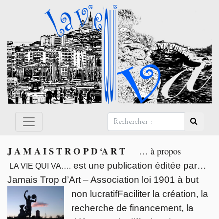
Panneau de gestion des cookies
J A M A I S T R O P D ‘A R T
… à propos
….
est une publication éditée par…
LA VIE QUI VA
Jamais Trop d’Art – Association loi 1901 à but
non lucratif
Faciliter la création, la
recherche de financement, la