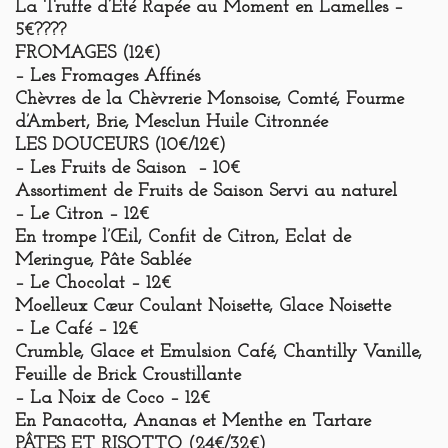
La Truffe d’Eté Rapée au Moment en Lamelles –
5€????
FROMAGES
(12€)
– Les Fromages Affinés
Chèvres de la Chèvrerie Monsoise, Comté, Fourme
d’Ambert, Brie, Mesclun Huile Citronnée
LES DOUCEURS
(10€/12€)
– Les Fruits de Saison – 10€
Assortiment de Fruits de Saison Servi au naturel
– Le Citron – 12€
En trompe l’Œil, Confit de Citron, Eclat de
Meringue, Pâte Sablée
– Le Chocolat – 12€
Moelleux Cœur Coulant Noisette, Glace Noisette
– Le Café – 12€
Crumble, Glace et Emulsion Café, Chantilly Vanille,
Feuille de Brick Croustillante
– La Noix de Coco – 12€
En Panacotta, Ananas et Menthe en Tartare
ET RISOTTO
(24€/32€)
PÂTES