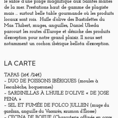
le sable d’une plage magnifique aux Saintes maries
de la mer. Prestations haut de gamme de plagiste
mais … surtout belle table gourmande où les produits
locaux sont rois. Huîle d’olive des Bastidettes du
Mas Thibert, muges, anguilles, Daniel Ubeda
parcourt les routes d’Europe et déniche des produits
d’exception pour notre grand plaisir. Il nous sert
notamment un cochon ibérique bellota d’exception.
LA CARTE
TAPAS
(16€ /24€)
– DUO DE POISSONS IBÉRIQUES (moules à
l’escabèche, boquerones)
– SARDINILLAS À L’HUILE D’OLIVE « DE JOSE
PENA »
– SEL ET FUMÉE DE FOLCO
JULLIEN
(muge du
gardian, anguille du Vaccarès, saumon d’Écosse)
– CECINA DE BOEUF (Charcuterie affinée en cave