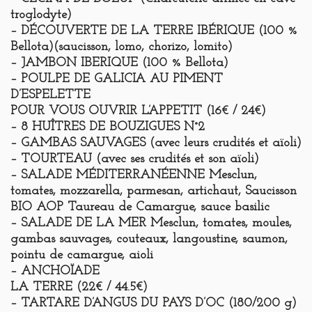
troglodyte)
– DÉCOUVERTE DE LA TERRE IBÉRIQUE (100 %
Bellota)(saucisson, lomo, chorizo, lomito)
– JAMBON IBERIQUE (100 % Bellota)
– POULPE DE GALICIA AU PIMENT
D’ESPELETTE
POUR VOUS OUVRIR L’APPETIT
(16€ / 24€)
– 8 HUÎTRES DE BOUZIGUES N°2
– GAMBAS SAUVAGES (avec leurs crudités et aïoli)
– TOURTEAU (avec ses crudités et son aïoli)
– SALADE MÉDITERRANÉENNE Mesclun,
tomates, mozzarella, parmesan, artichaut, Saucisson
BIO AOP Taureau de Camargue, sauce basilic
– SALADE DE LA MER Mesclun, tomates, moules,
gambas sauvages, couteaux, langoustine, saumon,
pointu de camargue, aioli
– ANCHOÏADE
LA TERRE
(22€ / 44.5€)
– TARTARE D’ANGUS DU PAYS D’OC (180/200 g)